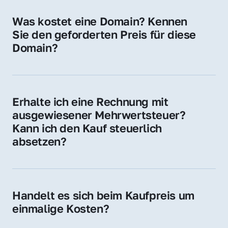
für Ihre Website, Weiterleitung, E-Mail-
Was kostet eine Domain? Kennen 
Adressen oder als digitale Investition.
Sie den geforderten Preis für diese 
Domain?
Der Preis variiert je nach Domain. Für diese 
Domain liegt ein konkreter Kaufpreis vor – 
kontaktieren Sie uns gerne für ein 
Erhalte ich eine Rechnung mit 
unverbindliches Angebot.
ausgewiesener Mehrwertsteuer? 
Kann ich den Kauf steuerlich 
absetzen?
Ja, Sie erhalten eine Rechnung mit MwSt. 
Für Unternehmen ist der Kauf in der Regel 
steuerlich absetzbar.
Handelt es sich beim Kaufpreis um 
einmalige Kosten?
Ja. Der Kaufpreis ist einmalig. Nur beim 