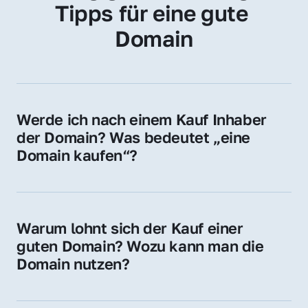
Tipps für eine gute 
Domain
Werde ich nach einem Kauf Inhaber 
der Domain? Was bedeutet „eine 
Domain kaufen“?
Ja, Sie werden der offizielle Domain-Inhaber. 
Sie erhalten alle Rechte zur Nutzung, 
Verwaltung oder Weiterveräußerung der 
Warum lohnt sich der Kauf einer 
Domain.
guten Domain? Wozu kann man die 
Domain nutzen?
Eine starke Domain steigert Sichtbarkeit, 
Vertrauen und Markenwert. Nutzen Sie sie 