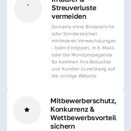
Streuverluste 
vermeiden
Domains ohne Bindestriche 
oder Sonderzeichen 
minimieren Verwechslungen 
– beim Eintippen, in E-Mails 
oder bei Mundpropaganda. 
So kommen Ihre Besucher 
und Kunden zuverlässig auf 
die richtige Website.
Mitbewerberschutz, 
Konkurrenz & 
Wettbewerbsvorteil 
sichern 