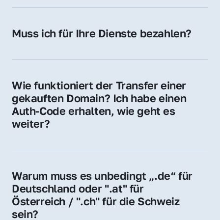
späteren Betrieb der Domain (z. B. beim 
Hosting-Anbieter) fallen geringe laufende 
Muss ich für Ihre Dienste bezahlen?
Gebühren an. Diese bewegen sich für .de 
Nein, bei uns zahlen Sie nur den Kaufpreis 
Domains bei ca. 5€ / Jahr
der Domain – ohne zusätzliche Vermittlungs- 
oder Servicegebühren.
Wie funktioniert der Transfer einer 
gekauften Domain? Ich habe einen 
Auth-Code erhalten, wie geht es 
weiter?
Mit dem Auth-Code beauftragen Sie Ihren 
Provider, die Domain zu übernehmen. Gerne 
begleiten wir Sie bei diesem einfachen und 
Warum muss es unbedingt „.de“ für 
schnellen Prozess.
Deutschland oder ".at" für 
Österreich / ".ch" für die Schweiz 
sein?